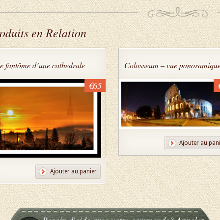
oduits en Relation
e fantôme d’une cathedrale
Colosseum – vue panoramiqu
€65
Ajouter au pan
Ajouter au panier
Besoin d'aide avec votre commande? Appelez-