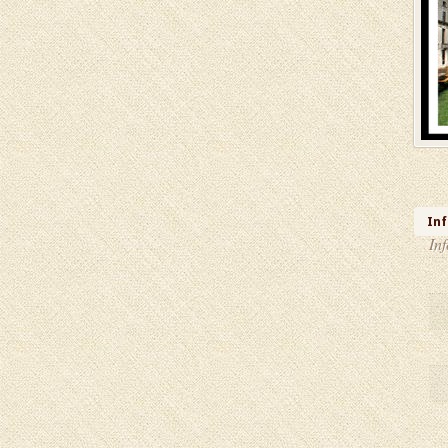
In
In