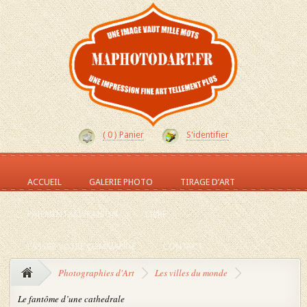
(
0
) Panier
S'identifier
ACCUEIL
GALERIE PHOTO
TIRAGE D’ART
PAIEMENT&LIVRAISON
LIVRE
PASSEZ VOTRE COMMANDE
CONTACT
Photographies d'Art
Les villes du monde
Le fantôme d’une cathedrale