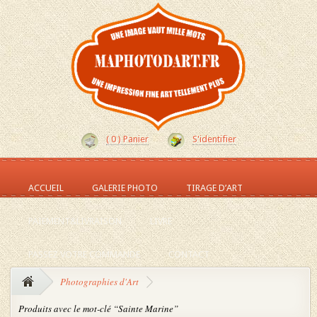
(
0
) Panier
S'identifier
ACCUEIL
GALERIE PHOTO
TIRAGE D’ART
PAIEMENT&LIVRAISON
LIVRE
PASSEZ VOTRE COMMANDE
CONTACT
Photographies d'Art
Produits avec le mot-clé “Sainte Marine”