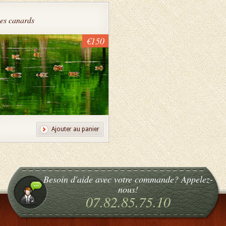
es canards
€150
Ajouter au panier
Besoin d'aide avec votre commande? Appelez-
nous!
07.82.85.75.10