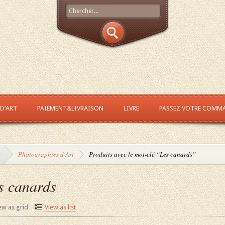
 D’ART
PAIEMENT&LIVRAISON
LIVRE
PASSEZ VOTRE COMM
Photographies d'Art
Produits avec le mot-clé “Les canards”
s canards
ew as grid
View as list