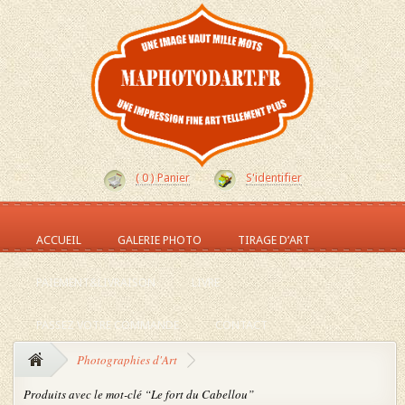
(
0
) Panier
S'identifier
ACCUEIL
GALERIE PHOTO
TIRAGE D’ART
PAIEMENT&LIVRAISON
LIVRE
PASSEZ VOTRE COMMANDE
CONTACT
Photographies d'Art
Produits avec le mot-clé “Le fort du Cabellou”